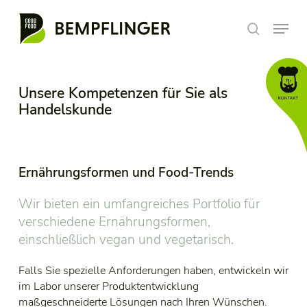
Skip
Menu
to
search
main
content
Unsere Kompetenzen für Sie als
Handelskunde
Ernährungsformen und Food-Trends
Wir bieten ein umfangreiches Portfolio für
verschiedene Ernährungsformen,
einschließlich vegan und vegetarisch.
Falls Sie spezielle Anforderungen haben, entwickeln wir
im Labor unserer Produktentwicklung
maßgeschneiderte Lösungen nach Ihren Wünschen.