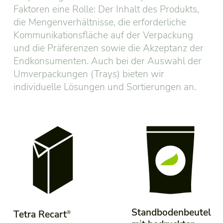
Faktoren eine Rolle: Der Inhalt des Produkts,
die Mengenverhältnisse, die erforderliche
Kommunikationsfläche auf der Verpackung
und die Präferenzen sowie die Akzeptanz der
Endkonsumenten. Auch bei der Auswahl der
Umverpackungen (Trays) bieten wir
individuelle Lösungen und Sortierungen an.
Standbodenbeutel
Tetra Recart
®